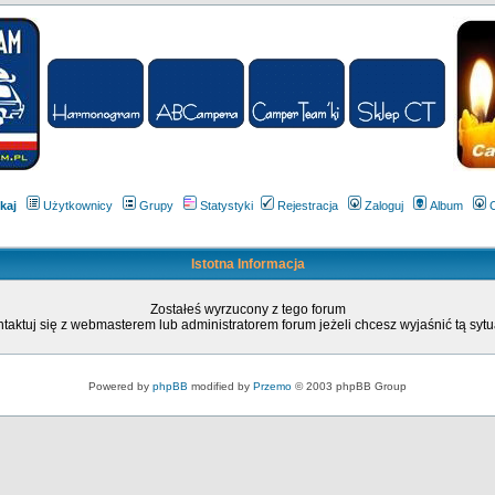
kaj
Użytkownicy
Grupy
Statystyki
Rejestracja
Zaloguj
Album
Istotna Informacja
Zostałeś wyrzucony z tego forum
taktuj się z webmasterem lub administratorem forum jeżeli chcesz wyjaśnić tą sytu
Powered by
phpBB
modified by
Przemo
© 2003 phpBB Group