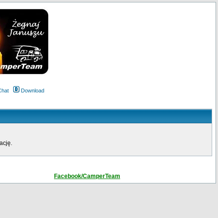
Chat
Download
ację.
Facebook/CamperTeam