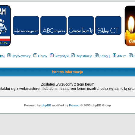
kaj
Użytkownicy
Grupy
Statystyki
Rejestracja
Zaloguj
Album
Istotna Informacja
Zostałeś wyrzucony z tego forum
taktuj się z webmasterem lub administratorem forum jeżeli chcesz wyjaśnić tą sytu
Powered by
phpBB
modified by
Przemo
© 2003 phpBB Group