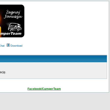
Chat
Download
ację.
Facebook/CamperTeam