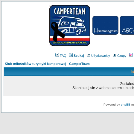
FAQ
Szukaj
Użytkownicy
Grupy
Klub miłośników turystyki kamperowej - CamperTeam
I
Zostałeś
Skontaktuj się z webmasterem lub admi
Powered by
phpBB
mo