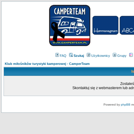
FAQ
Szukaj
Użytkownicy
Grupy
Klub miłośników turystyki kamperowej - CamperTeam
I
Zostałeś
Skontaktuj się z webmasterem lub admi
Powered by
phpBB
mo