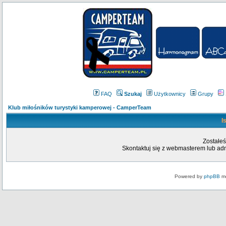
FAQ
Szukaj
Użytkownicy
Grupy
Klub miłośników turystyki kamperowej - CamperTeam
I
Zostałeś
Skontaktuj się z webmasterem lub admi
Powered by
phpBB
mo