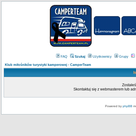
FAQ
Szukaj
Użytkownicy
Grupy
Klub miłośników turystyki kamperowej - CamperTeam
I
Zostałeś
Skontaktuj się z webmasterem lub admi
Powered by
phpBB
mo