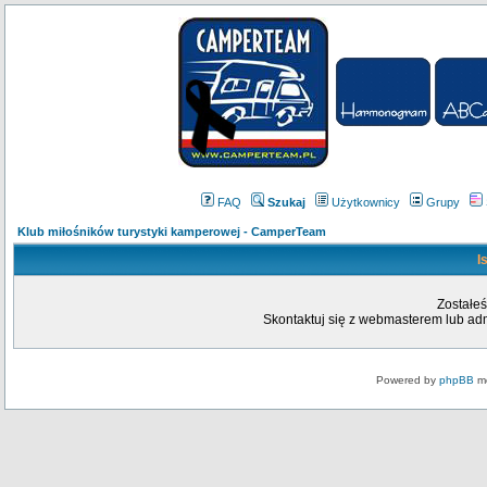
FAQ
Szukaj
Użytkownicy
Grupy
Klub miłośników turystyki kamperowej - CamperTeam
I
Zostałeś
Skontaktuj się z webmasterem lub admi
Powered by
phpBB
mo