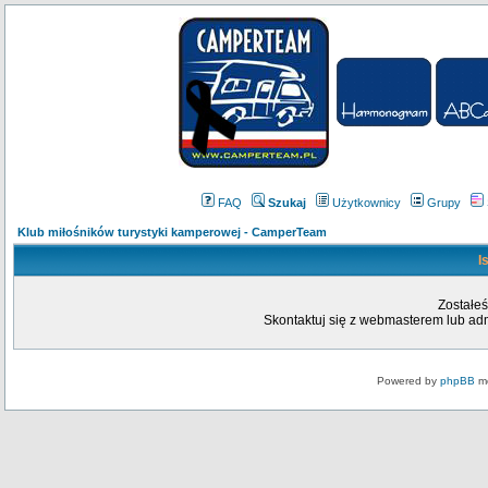
FAQ
Szukaj
Użytkownicy
Grupy
Klub miłośników turystyki kamperowej - CamperTeam
I
Zostałeś
Skontaktuj się z webmasterem lub admi
Powered by
phpBB
mo