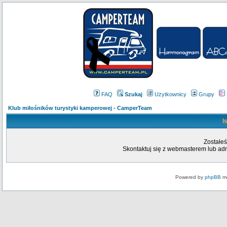
FAQ
Szukaj
Użytkownicy
Grupy
Klub miłośników turystyki kamperowej - CamperTeam
I
Zostałeś
Skontaktuj się z webmasterem lub admi
Powered by
phpBB
mo