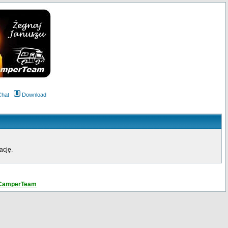
Chat
Download
ację.
amperTeam