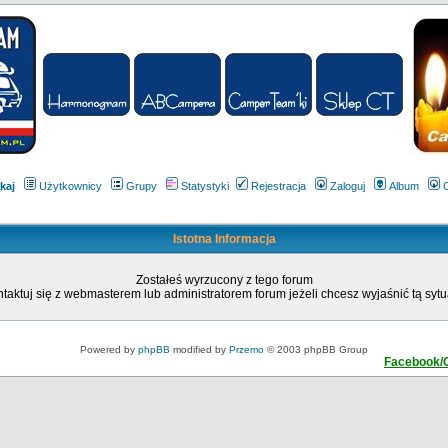
kaj
Użytkownicy
Grupy
Statystyki
Rejestracja
Zaloguj
Album
Istotna Informacja
Zostałeś wyrzucony z tego forum
taktuj się z webmasterem lub administratorem forum jeżeli chcesz wyjaśnić tą sytu
Powered by
phpBB
modified by
Przemo
© 2003 phpBB Group
Facebook/C