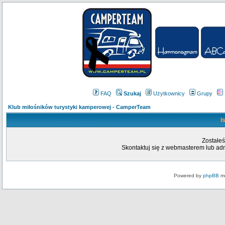
FAQ
Szukaj
Użytkownicy
Grupy
Klub miłośników turystyki kamperowej - CamperTeam
I
Zostałeś
Skontaktuj się z webmasterem lub admi
Powered by
phpBB
mo