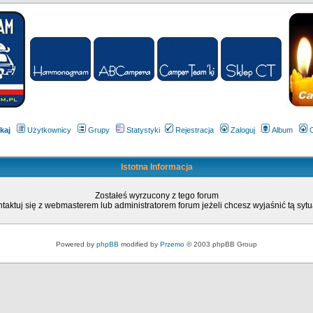
kaj
Użytkownicy
Grupy
Statystyki
Rejestracja
Zaloguj
Album
Istotna Informacja
Zostałeś wyrzucony z tego forum
taktuj się z webmasterem lub administratorem forum jeżeli chcesz wyjaśnić tą sytu
Powered by
phpBB
modified by
Przemo
© 2003 phpBB Group