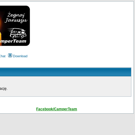
Chat
Download
ację.
Facebook/CamperTeam