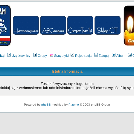
kaj
Użytkownicy
Grupy
Statystyki
Rejestracja
Zaloguj
Album
Istotna Informacja
Zostałeś wyrzucony z tego forum
taktuj się z webmasterem lub administratorem forum jeżeli chcesz wyjaśnić tą sytu
Powered by
phpBB
modified by
Przemo
© 2003 phpBB Group