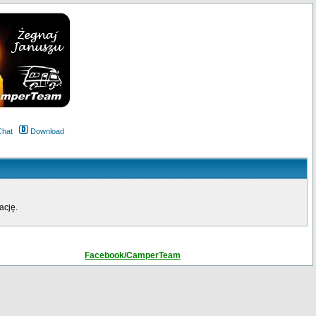
Chat
Download
ację.
Facebook/CamperTeam