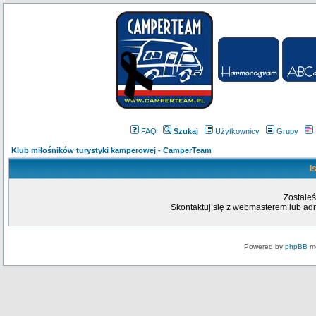
FAQ
Szukaj
Użytkownicy
Grupy
Klub miłośników turystyki kamperowej - CamperTeam
I
Zostałeś
Skontaktuj się z webmasterem lub admi
Powered by
phpBB
mo