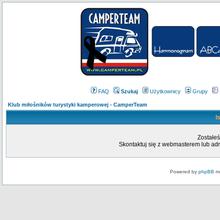
FAQ
Szukaj
Użytkownicy
Grupy
Klub miłośników turystyki kamperowej - CamperTeam
I
Zostałeś
Skontaktuj się z webmasterem lub admi
Powered by
phpBB
mo