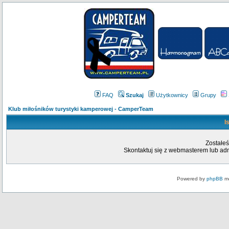
FAQ
Szukaj
Użytkownicy
Grupy
Klub miłośników turystyki kamperowej - CamperTeam
I
Zostałeś
Skontaktuj się z webmasterem lub admi
Powered by
phpBB
mo