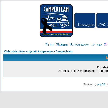
FAQ
Szukaj
Użytkownicy
Grupy
Klub miłośników turystyki kamperowej - CamperTeam
I
Zostałeś
Skontaktuj się z webmasterem lub admi
Powered by
phpBB
mo