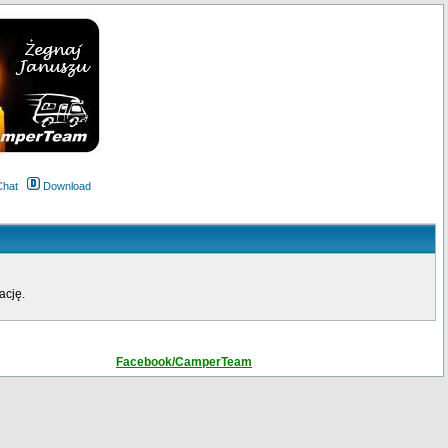
Chat
Download
ację.
Facebook/CamperTeam