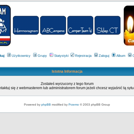
kaj
Użytkownicy
Grupy
Statystyki
Rejestracja
Zaloguj
Album
Istotna Informacja
Zostałeś wyrzucony z tego forum
taktuj się z webmasterem lub administratorem forum jeżeli chcesz wyjaśnić tą sytu
Powered by
phpBB
modified by
Przemo
© 2003 phpBB Group