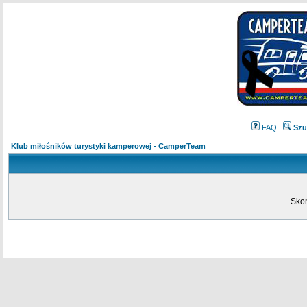
FAQ
Szu
Klub miłośników turystyki kamperowej - CamperTeam
Skon