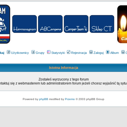
kaj
Użytkownicy
Grupy
Statystyki
Rejestracja
Zaloguj
Album
Istotna Informacja
Zostałeś wyrzucony z tego forum
taktuj się z webmasterem lub administratorem forum jeżeli chcesz wyjaśnić tą sytu
Powered by
phpBB
modified by
Przemo
© 2003 phpBB Group