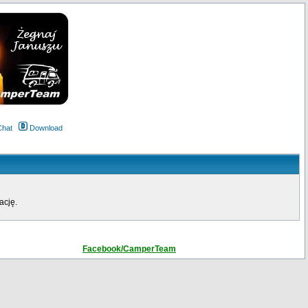
Chat
Download
ację.
Facebook/CamperTeam