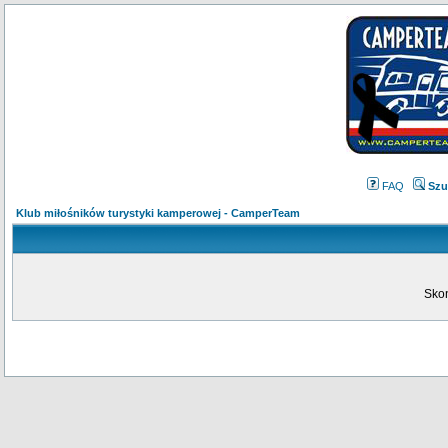
FAQ
Szu
Klub miłośników turystyki kamperowej - CamperTeam
Skon