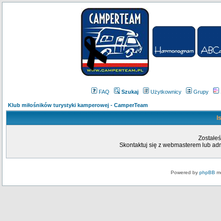
FAQ
Szukaj
Użytkownicy
Grupy
Klub miłośników turystyki kamperowej - CamperTeam
I
Zostałeś
Skontaktuj się z webmasterem lub admi
Powered by
phpBB
mo