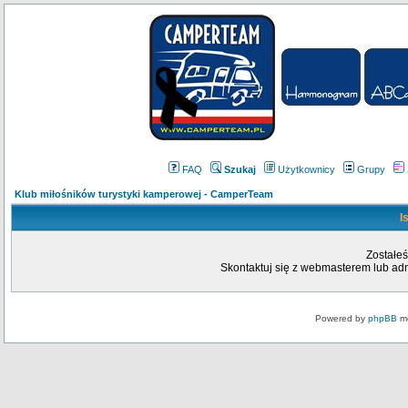
FAQ
Szukaj
Użytkownicy
Grupy
Klub miłośników turystyki kamperowej - CamperTeam
I
Zostałeś
Skontaktuj się z webmasterem lub admi
Powered by
phpBB
mo