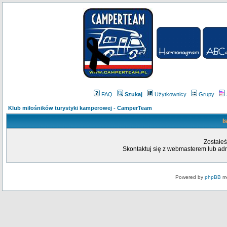
FAQ
Szukaj
Użytkownicy
Grupy
Klub miłośników turystyki kamperowej - CamperTeam
I
Zostałeś
Skontaktuj się z webmasterem lub admi
Powered by
phpBB
mo