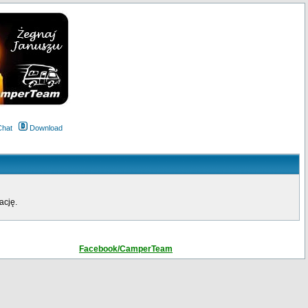
Chat
Download
ację.
Facebook/CamperTeam