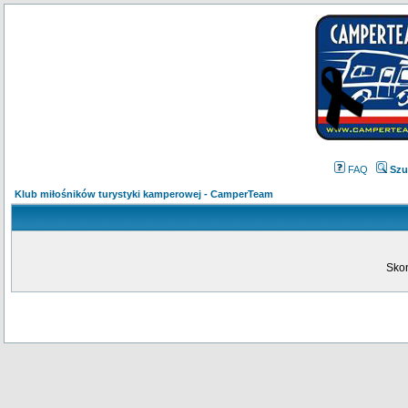
FAQ
Szu
Klub miłośników turystyki kamperowej - CamperTeam
Skon