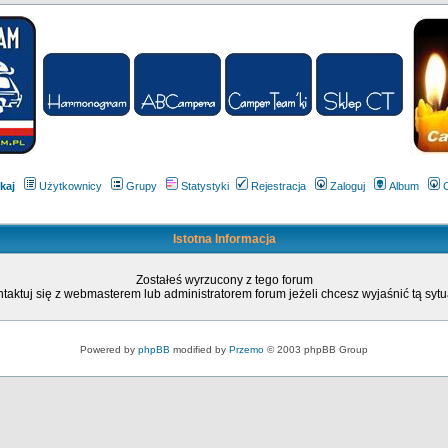
kaj
Użytkownicy
Grupy
Statystyki
Rejestracja
Zaloguj
Album
Istotna Informacja
Zostałeś wyrzucony z tego forum
taktuj się z webmasterem lub administratorem forum jeżeli chcesz wyjaśnić tą sytu
Powered by
phpBB
modified by
Przemo
© 2003 phpBB Group