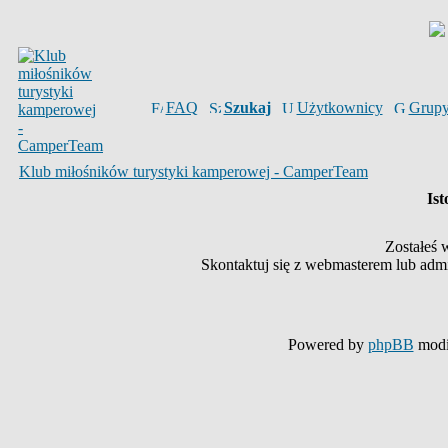
FAQ
Szukaj
Użytkownicy
Grup
Klub miłośników turystyki kamperowej - CamperTeam
Ist
Zostałeś 
Skontaktuj się z webmasterem lub admin
Powered by
phpBB
modi