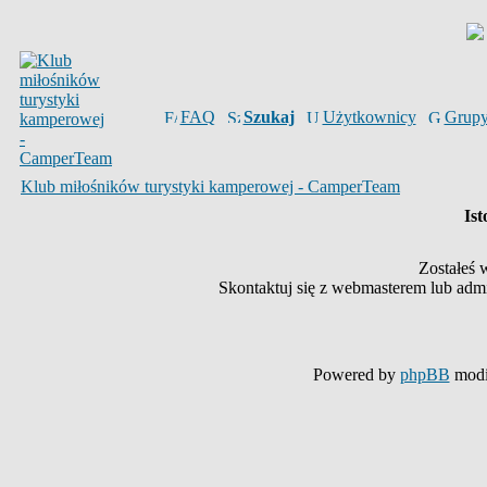
FAQ
Szukaj
Użytkownicy
Grup
Klub miłośników turystyki kamperowej - CamperTeam
Ist
Zostałeś 
Skontaktuj się z webmasterem lub admin
Powered by
phpBB
modi