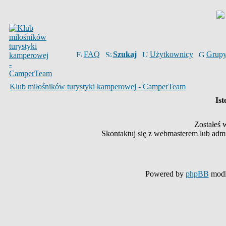
FAQ
Szukaj
Użytkownicy
Grup
Klub miłośników turystyki kamperowej - CamperTeam
Ist
Zostałeś 
Skontaktuj się z webmasterem lub admin
Powered by
phpBB
modi