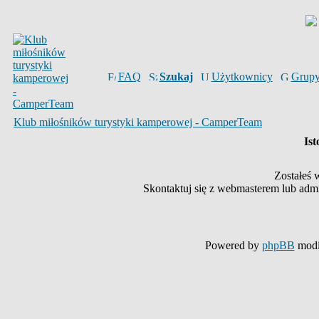
FAQ
Szukaj
Użytkownicy
Grup
Klub miłośników turystyki kamperowej - CamperTeam
Ist
Zostałeś 
Skontaktuj się z webmasterem lub admin
Powered by
phpBB
modi