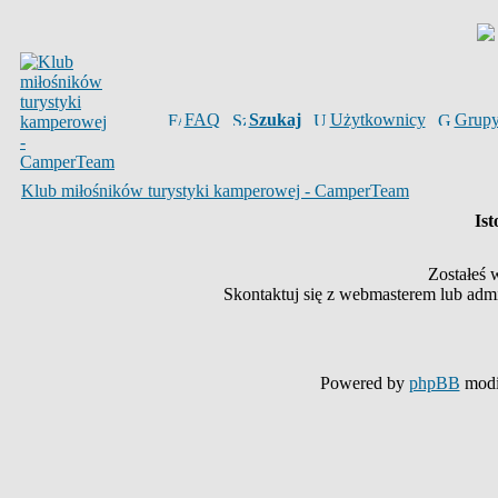
FAQ
Szukaj
Użytkownicy
Grup
Klub miłośników turystyki kamperowej - CamperTeam
Ist
Zostałeś 
Skontaktuj się z webmasterem lub admin
Powered by
phpBB
modi