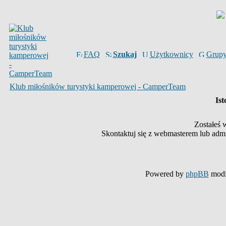
FAQ
Szukaj
Użytkownicy
Grup
Klub miłośników turystyki kamperowej - CamperTeam
Ist
Zostałeś 
Skontaktuj się z webmasterem lub admin
Powered by
phpBB
modi