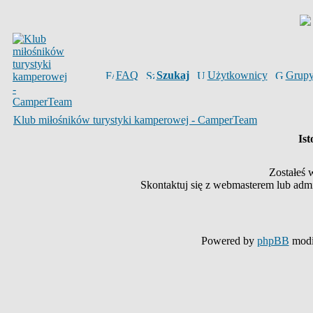
FAQ
Szukaj
Użytkownicy
Grup
Klub miłośników turystyki kamperowej - CamperTeam
Ist
Zostałeś 
Skontaktuj się z webmasterem lub admin
Powered by
phpBB
modi