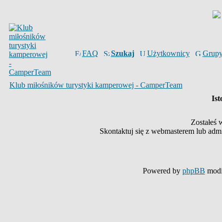
FAQ
Szukaj
Użytkownicy
Grup
Klub miłośników turystyki kamperowej - CamperTeam
Ist
Zostałeś 
Skontaktuj się z webmasterem lub admin
Powered by
phpBB
modi