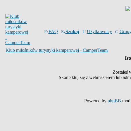
FAQ
Szukaj
Użytkownicy
Grup
Klub miłośników turystyki kamperowej - CamperTeam
Ist
Zostałeś 
Skontaktuj się z webmasterem lub admin
Powered by
phpBB
modi