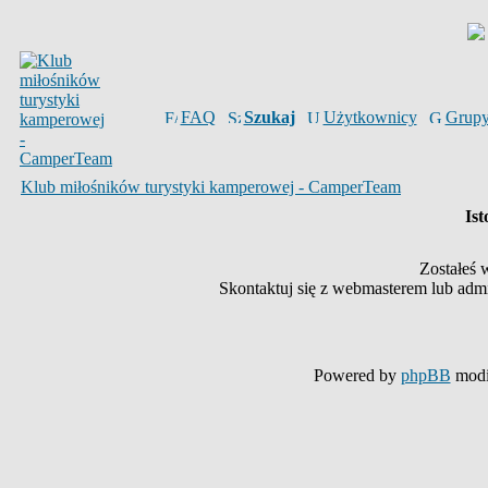
FAQ
Szukaj
Użytkownicy
Grup
Klub miłośników turystyki kamperowej - CamperTeam
Ist
Zostałeś 
Skontaktuj się z webmasterem lub admin
Powered by
phpBB
modi