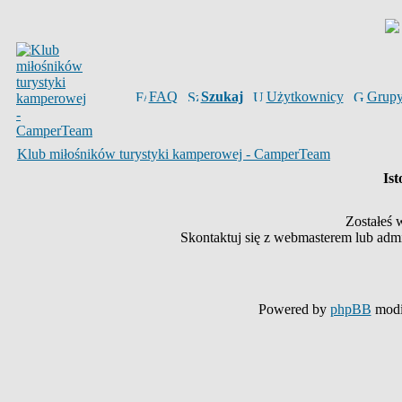
FAQ
Szukaj
Użytkownicy
Grup
Klub miłośników turystyki kamperowej - CamperTeam
Ist
Zostałeś 
Skontaktuj się z webmasterem lub admin
Powered by
phpBB
modi