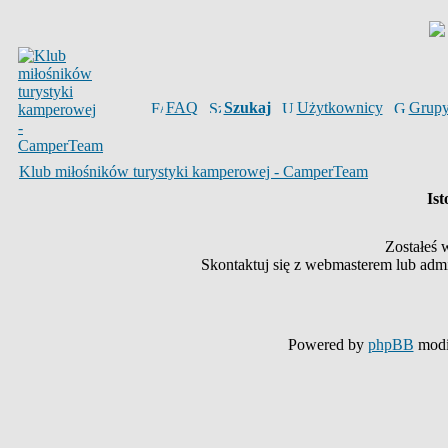
FAQ
Szukaj
Użytkownicy
Grup
Klub miłośników turystyki kamperowej - CamperTeam
Ist
Zostałeś 
Skontaktuj się z webmasterem lub admin
Powered by
phpBB
modi