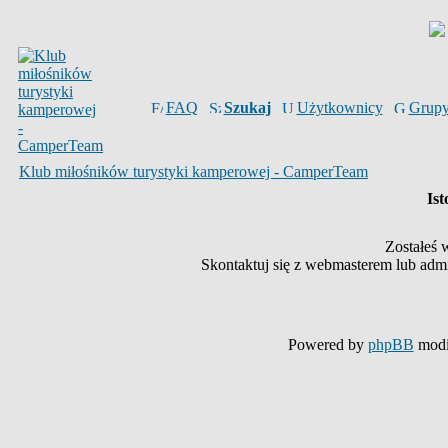
FAQ
Szukaj
Użytkownicy
Grup
Klub miłośników turystyki kamperowej - CamperTeam
Ist
Zostałeś 
Skontaktuj się z webmasterem lub admin
Powered by
phpBB
modi