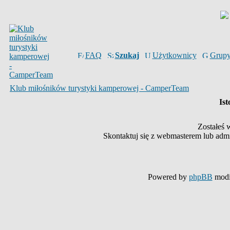
FAQ
Szukaj
Użytkownicy
Grup
Klub miłośników turystyki kamperowej - CamperTeam
Ist
Zostałeś 
Skontaktuj się z webmasterem lub admin
Powered by
phpBB
modi