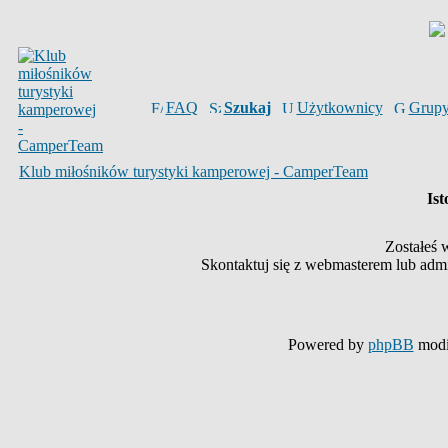
FAQ
Szukaj
Użytkownicy
Grup
Klub miłośników turystyki kamperowej - CamperTeam
Ist
Zostałeś 
Skontaktuj się z webmasterem lub admin
Powered by
phpBB
modi