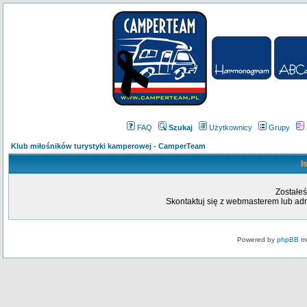
FAQ
Szukaj
Użytkownicy
Grupy
Klub miłośników turystyki kamperowej - CamperTeam
I
Zostałeś
Skontaktuj się z webmasterem lub admi
Powered by
phpBB
mo