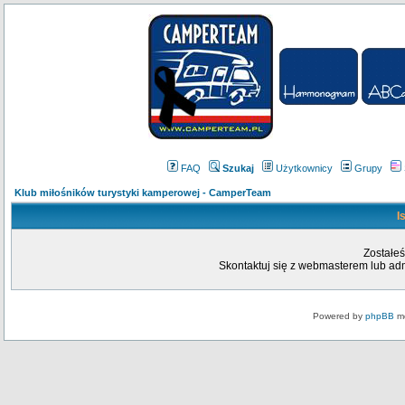
FAQ
Szukaj
Użytkownicy
Grupy
Klub miłośników turystyki kamperowej - CamperTeam
I
Zostałeś
Skontaktuj się z webmasterem lub admi
Powered by
phpBB
mo