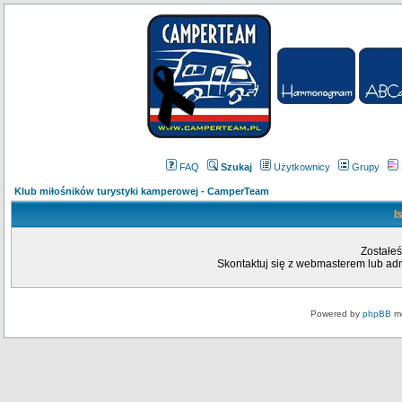
FAQ
Szukaj
Użytkownicy
Grupy
Klub miłośników turystyki kamperowej - CamperTeam
I
Zostałeś
Skontaktuj się z webmasterem lub admi
Powered by
phpBB
mo