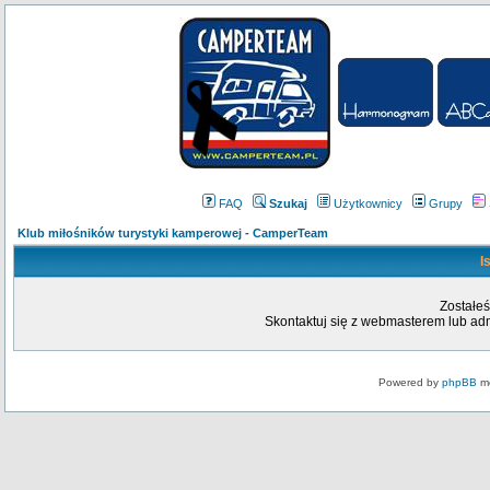
FAQ
Szukaj
Użytkownicy
Grupy
Klub miłośników turystyki kamperowej - CamperTeam
I
Zostałeś
Skontaktuj się z webmasterem lub admi
Powered by
phpBB
mo