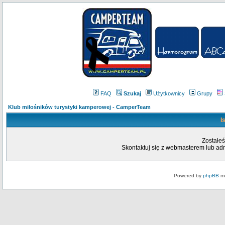
FAQ
Szukaj
Użytkownicy
Grupy
Klub miłośników turystyki kamperowej - CamperTeam
I
Zostałeś
Skontaktuj się z webmasterem lub admi
Powered by
phpBB
mo