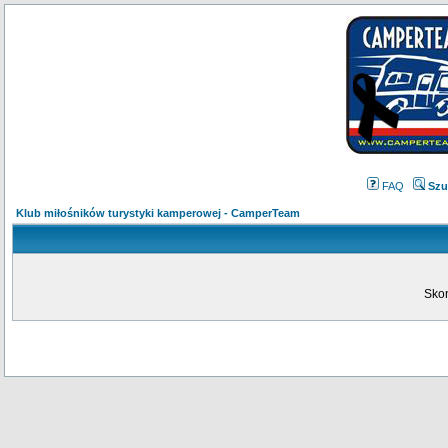
FAQ
Szu
Klub miłośników turystyki kamperowej - CamperTeam
Skon