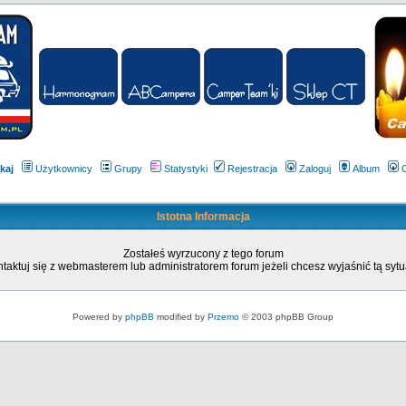
kaj
Użytkownicy
Grupy
Statystyki
Rejestracja
Zaloguj
Album
Istotna Informacja
Zostałeś wyrzucony z tego forum
taktuj się z webmasterem lub administratorem forum jeżeli chcesz wyjaśnić tą sytu
Powered by
phpBB
modified by
Przemo
© 2003 phpBB Group