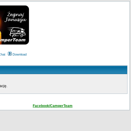
Chat
Download
ację.
Facebook/CamperTeam