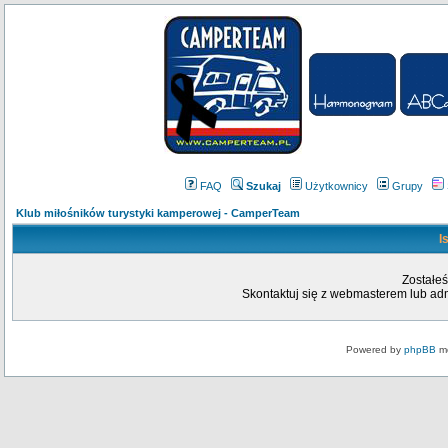
FAQ
Szukaj
Użytkownicy
Grupy
Klub miłośników turystyki kamperowej - CamperTeam
I
Zostałeś
Skontaktuj się z webmasterem lub admi
Powered by
phpBB
mo