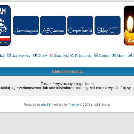
kaj
Użytkownicy
Grupy
Statystyki
Rejestracja
Zaloguj
Album
Istotna Informacja
Zostałeś wyrzucony z tego forum
taktuj się z webmasterem lub administratorem forum jeżeli chcesz wyjaśnić tą sytu
Powered by
phpBB
modified by
Przemo
© 2003 phpBB Group