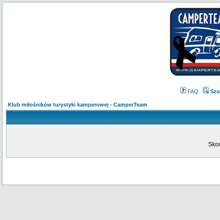
FAQ
Szu
Klub miłośników turystyki kamperowej - CamperTeam
Skon