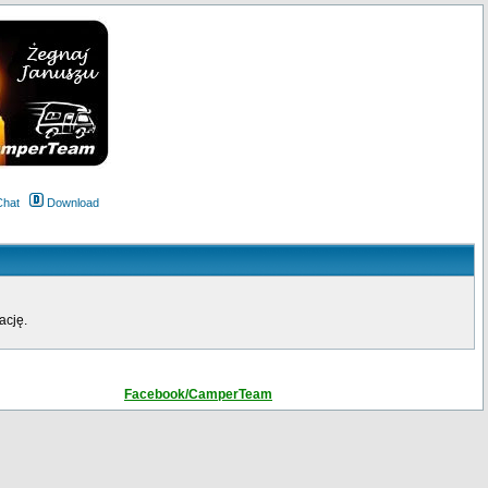
Chat
Download
ację.
Facebook/CamperTeam