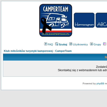
FAQ
Szukaj
Użytkownicy
Grupy
Klub miłośników turystyki kamperowej - CamperTeam
I
Zostałeś
Skontaktuj się z webmasterem lub admi
Powered by
phpBB
mo