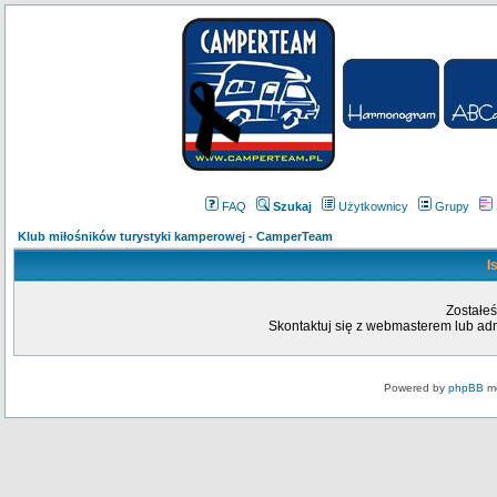
FAQ
Szukaj
Użytkownicy
Grupy
Klub miłośników turystyki kamperowej - CamperTeam
I
Zostałeś
Skontaktuj się z webmasterem lub admi
Powered by
phpBB
mo