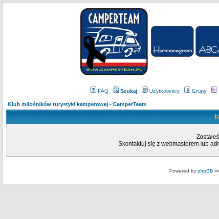
FAQ
Szukaj
Użytkownicy
Grupy
Klub miłośników turystyki kamperowej - CamperTeam
I
Zostałeś
Skontaktuj się z webmasterem lub admi
Powered by
phpBB
mo