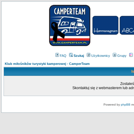
FAQ
Szukaj
Użytkownicy
Grupy
Klub miłośników turystyki kamperowej - CamperTeam
I
Zostałeś
Skontaktuj się z webmasterem lub admi
Powered by
phpBB
mo